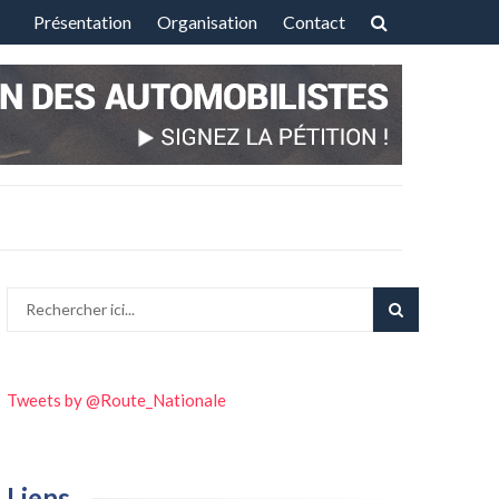
Présentation
Organisation
Contact
Aller
au
contenu
Tweets by @Route_Nationale
Liens