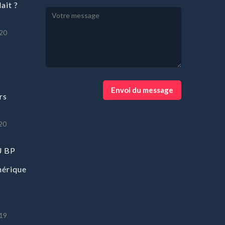
ait ?
20
Envoi du message
rs
20
 BP
hérique
19