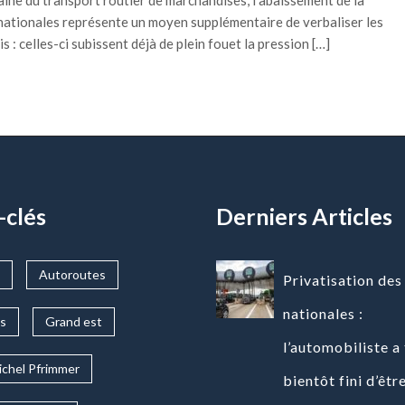
 nationales représente un moyen supplémentaire de verbaliser les
 : celles-ci subissent déjà de plein fouet la pression […]
-clés
Derniers Articles
Autoroutes
Privatisation des
nationales :
s
Grand est
l’automobiliste a 
ichel Pfrimmer
bientôt fini d’êtr