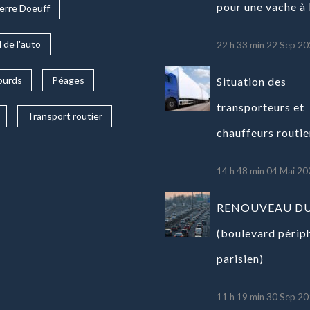
pour une vache à l
erre Doeuff
 de l'auto
22 h 33 min
22 Sep 20
ourds
Péages
Situation des
transporteurs et
Transport routier
chauffeurs routie
14 h 48 min
04 Mai 20
RENOUVEAU DU
(boulevard périp
parisien)
11 h 19 min
30 Sep 20