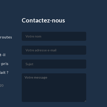
Contactez-nous
 routes
t-il
e pris
ait ?
20