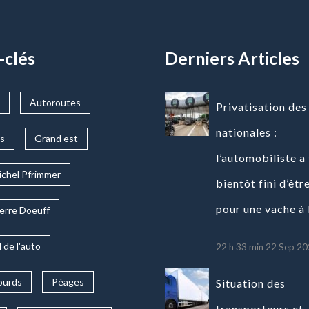
-clés
Derniers Articles
Autoroutes
Privatisation des
nationales :
s
Grand est
l’automobiliste a 
ichel Pfrimmer
bientôt fini d’êtr
pour une vache à l
erre Doeuff
 de l'auto
22 h 33 min
22 Sep 20
ourds
Péages
Situation des
transporteurs et