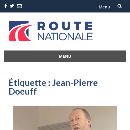
Menu
Aller
au
contenu
MENU
Aller
au
contenu
Étiquette :
Jean-Pierre
Doeuff