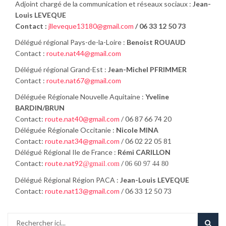
Adjoint chargé de la communication et réseaux sociaux :
Jean-
Louis LEVEQUE
Contact :
jlleveque13180@gmail.com
/ 06 33 12 50 73
Délégué régional Pays-de-la-Loire :
Benoist ROUAUD
Contact :
route.nat44@gmail.com
Délégué régional Grand-Est :
Jean-Michel PFRIMMER
Contact :
route.nat67@gmail.com
Déléguée Régionale Nouvelle Aquitaine :
Yveline
BARDIN/BRUN
Contact:
route.nat40@gmail.com
/ 06 87 66 74 20
Déléguée Régionale Occitanie :
Nicole MINA
Contact:
route.nat34@gmail.com
/ 06 02 22 05 81
Délégué Régional Ile de France :
Rémi CARILLON
Contact:
route.nat92
/
@
gmail.com
06 60 97 44 80
Délégué Régional Région PACA :
Jean-Louis LEVEQUE
Contact:
route.nat13@gmail.com
/ 06 33 12 50 73